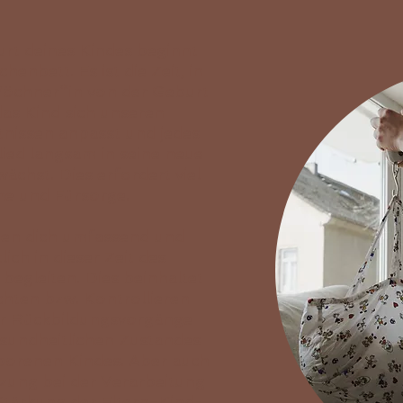
urt deines Kindes beginnt
enbett. Es ist die Zeit, in
 Wöchner*in von der Geburt
das Kind sich unseren
tnissen anpasst und jedes
lied langsam in seine neue
wächst. Dies erfordert viel
e und Fürsorge.
en dich umfassend und
lich in dieser Zeit des
gleiten. Dies beinhaltet
hten bzw. Kontrollieren
er Rückbildungsvorgänge
esundheitlichen Zustandes
borenen Kindes. Aber auch
tzung bei der Verarbeitung
Stärkung der Eltern-Kind-