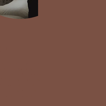
burt
bettbet
reuung bieten
bulant
zu gebären.
rt in eine Klinik oder
-6 Stunden nach der
 Wir können in den
lich vorbei kommen,
schauen und euch mit
 Seite zu stehen.