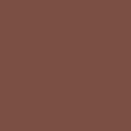
Mit der Geb
auch das Woch
der sich die
erholt, 
Erdenverhäl
Familienmitg
Rolle hinein
Ruh
Wir möcht
ganzheit
Ankommens be
das Beobac
körperlich
sowie des g
deines neuge
die Unterstü
der Geburt, 