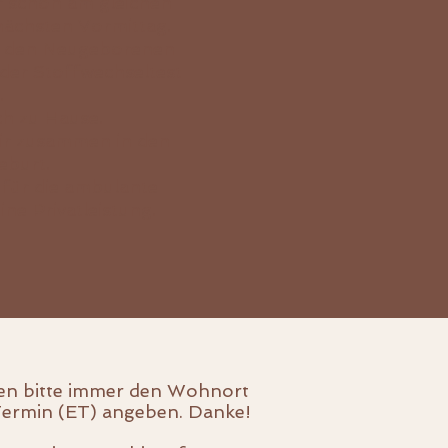
 schon am gleichen
nächsten Vormittag.
ei den Neugeborenen
der Stoffwechseltest
.
ch zu Hause.
ir zusammen in den
eburt.
 für die ambulante
ne Privatleistung.
en bitte immer den Wohnort
Termin (ET) angeben. Danke!