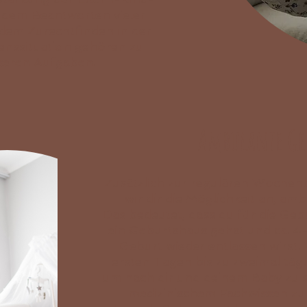
 dem Beantworten vieler
dem Zurechtfinden in der
nssituation gehören zu
seren Aufgaben.
Ambulante Ge
Zusätzlich zur regulären Wochen
wir d
ir die Möglichkeit an, am
Das bedeutet, dass du für die Gebu
ein Geburtsh
aus gehst und ca. 4
Geburt wieder entlassen wirst.
ersten Tagen bis zu zweimal täg
um nach dir und deinem Baby zu 
medizinischem Fachwissen zur