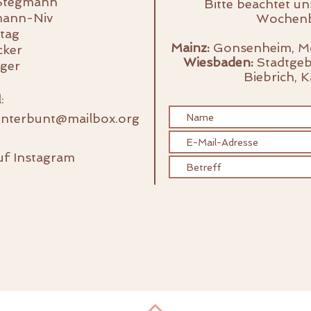
Stegmann
Bitte beachtet un
mann-Niv
Wochenb
itag
Mainz:
Gonsenheim, Mo
cker
Wiesbaden:
Stadtgeb
ager
Biebrich,
K
:
nterbunt@mailbox.org
uf Instagram