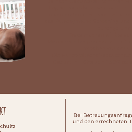
Je nach Geburtszeit kommen wir
Tag vorbei oder aber direkt am 
In den ersten drei Tagen wird b
das Pulsoxymetrie Screening und 
durchgeführt
Diese machen wir bei eu
Genaueres besprechen wir mit d
Wochen vor der G
Die Rufbereitschaftspauschale
Geburt in Höhe von 250€ ist ei
kt
Bei Betreuungsanfrag
und den errechneten 
Schultz