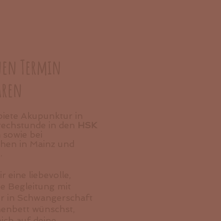
inen Termin
aren
biete Akupunktur in
rechstunde in den
HSK
n
sowie bei
hen in Mainz und
.
 eine liebevolle,
 Begleitung mit
r in Schwangerschaft
enbett wünschst,
mich auf deine