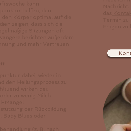
aftswoche kann
Nachricht.
punktur helfen, den
das
Kontak
 den Körper optimal auf die
Termin zu 
ien zeigen, dass sich die
Fragen zu 
gelmäßige Sitzungen oft
hwangere berichten außerdem
annung und mehr Vertrauen
Kont
tt
punktur dabei, wieder in
d den Heilungsprozess zu
hltuend wirken bei:
 oder zu wenig Milch
Qi-Mangel
stützung der Rückbildung
 Baby Blues oder
ehandlung (z. B. nach