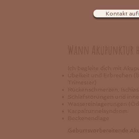
Kontakt au
Wann Akupunktur hi
Ich begleite dich mit Aku
Übelkeit und Erbrechen (
Trimester)
Rückenschmerzen, Ischia
Schlafstörungen und inn
Wassereinlagerungen (Ö
Karpaltunnelsyndrom
Beckenendlage
Geburtsvorbereitende Ak