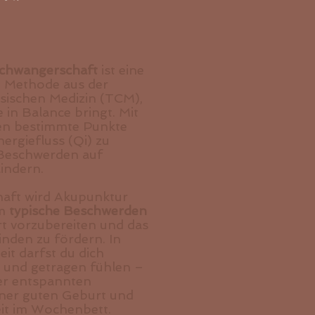
Schwangerschaft
ist eine
he Methode aus der
esischen Medizin (TCM),
 in Balance bringt. Mit
en bestimmte Punkte
nergiefluss (Qi) zu
Beschwerden auf
lindern.
haft wird Akupunktur
um
typische Beschwerden
rt vorzubereiten und das
nden zu fördern. In
it darfst du dich
t und getragen fühlen –
er entspannten
iner guten Geburt und
it im Wochenbett.