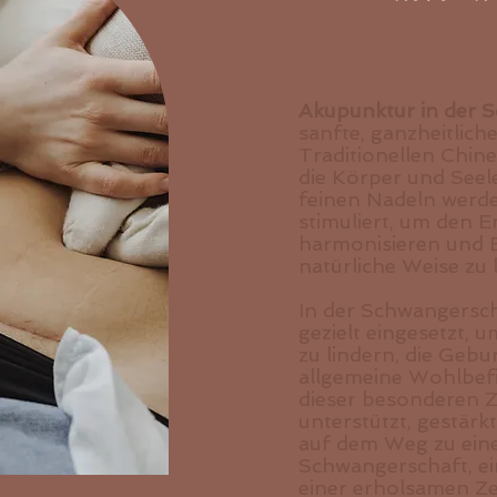
Akupunktur in der 
sanfte, ganzheitlic
Traditionellen Chin
die Körper und Seele
feinen Nadeln werd
stimuliert, um den E
harmonisieren und 
natürliche Weise zu 
In der Schwangersc
gezielt eingesetzt, 
zu lindern, die Gebu
allgemeine Wohlbefi
dieser besonderen Ze
unterstützt, gestärk
auf dem Weg zu ein
Schwangerschaft, e
einer erholsamen Ze