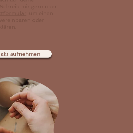
 Schreib mir gern über
tformular,
um einen
vereinbaren oder
klären.
akt aufnehmen