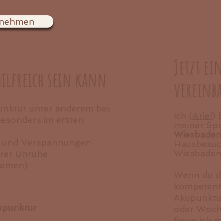
fnehmen
Jetzt e
lfreich sein kann
vereinb
punktur unter anderem bei:
Ich (
Ariel
) 
besonders im ersten
meiner Sp
Wiesbade
s und Verspannungen
Hausbesuc
Wiesbaden
erer Unruhe
demen)
Wenn du dir
kompetente
Akupunktu
upunktur
oder Woch
freue ich 